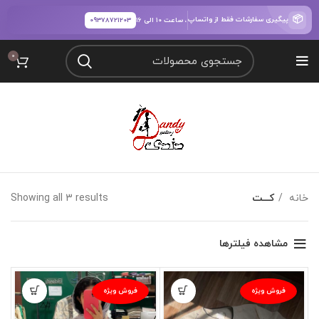
📦
پیگیری سفارشات فقط از واتساپ
ساعت پاسخگویی:
شنبه تا پنجشنبه، ساعت ۱۰ الی ۱۶
09378721203
0
خانه
کـــت
Showing all 3 results
مشاهده فیلترها
فروش ویژه
فروش ویژه