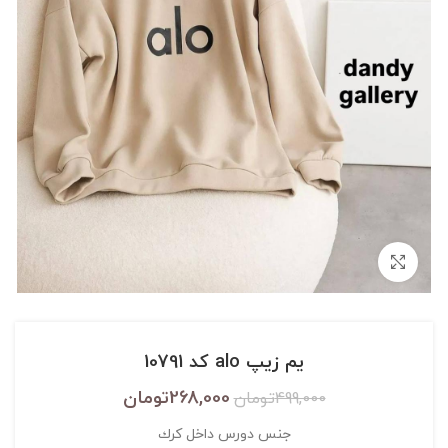
بزرگنمایی تصویر
يم زيپ alo کد 10791
268,000
تومان
499,000
تومان
جنس دورس داخل كرك