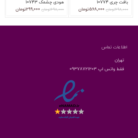
بافت چرى 10774
هودی چشمک 10743
568,000
تومان
299,000
تومان
698,000
تومان
698,000
تومان
اطلاعات تماس
تهران
فقط واتس اپ 09378721203