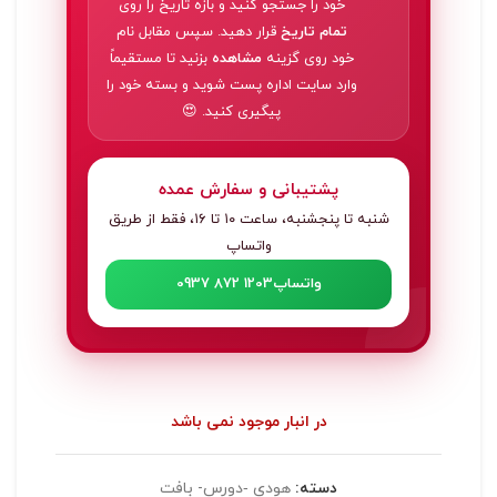
خود را جستجو کنید و بازه تاریخ را روی
تمام تاریخ
قرار دهید. سپس مقابل نام
خود روی گزینه
مشاهده
بزنید تا مستقیماً
وارد سایت اداره پست شوید و بسته خود را
پیگیری کنید. 😍
پشتیبانی و سفارش عمده
شنبه تا پنجشنبه، ساعت ۱۰ تا ۱۶، فقط از طریق
واتساپ
واتساپ
0937 872 1203
در انبار موجود نمی باشد
دسته:
هودی ‐دورس- بافت